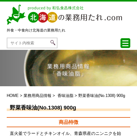
外食・中食向け
北海道の業務用たれ
業務用商品情報
「香味油脂」
HOME
>
業務用商品情報
>
香味油脂
> 野菜香味油(No.1308) 900g
野菜香味油(No.1308) 900g
商品特徴
直火釜でラードとチキンオイル、青森県産のニンニクを始