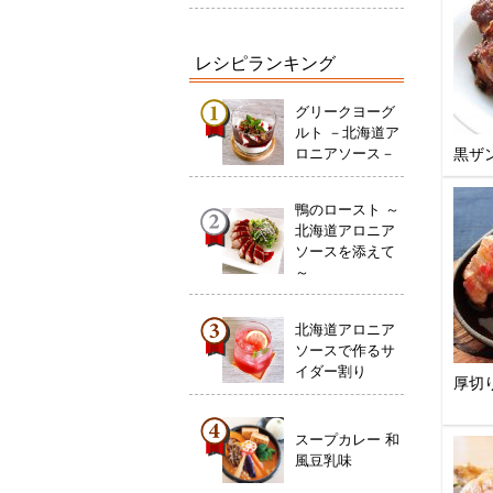
レシピランキング
グリークヨーグ
ルト －北海道ア
ロニアソース－
黒ザ
鴨のロースト ～
北海道アロニア
ソースを添えて
～
北海道アロニア
ソースで作るサ
イダー割り
厚切
スープカレー 和
風豆乳味