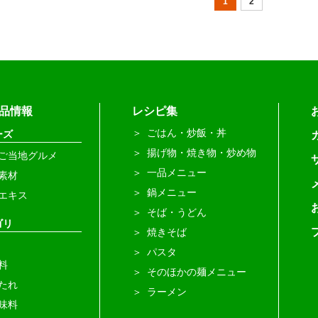
1
2
品情報
レシピ集
ごはん・炒飯・丼
ーズ
揚げ物・焼き物・炒め物
ご当地グルメ
一品メニュー
素材
鍋メニュー
エキス
そば・うどん
ゴリ
焼きそば
パスタ
料
そのほかの麺メニュー
たれ
ラーメン
味料