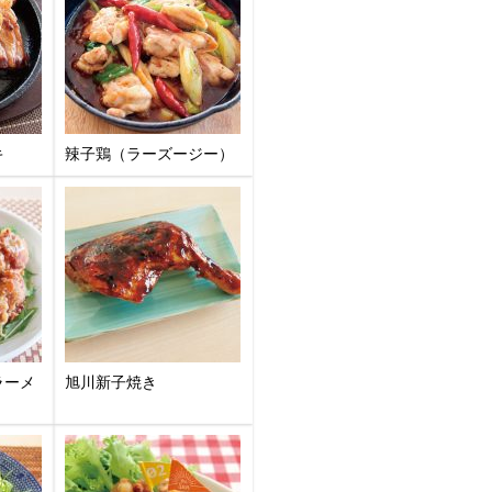
キ
辣子鶏（ラーズージー）
ラーメ
旭川新子焼き