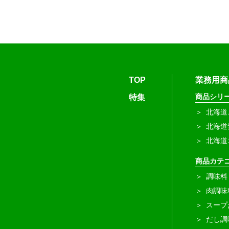
TOP
業務用商
商品シリ
特集
北海道
北海道
北海道
商品カテ
調味料
肉調味
スープ
だし調