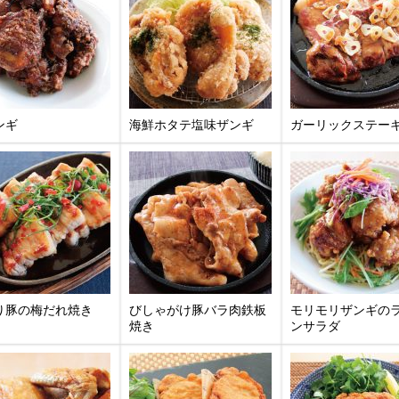
ンギ
海鮮ホタテ塩味ザンギ
ガーリックステー
り豚の梅だれ焼き
びしゃがけ豚バラ肉鉄板
モリモリザンギの
焼き
ンサラダ