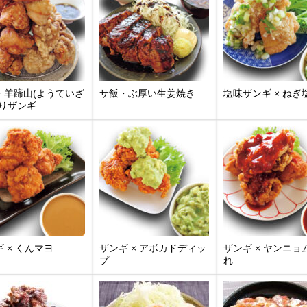
・羊蹄山(ようていざ
サ飯・ぶ厚い生姜焼き
塩味ザンギ × ねぎ
盛りザンギ
 × くんマヨ
ザンギ × アボカドディッ
ザンギ × ヤンニョ
プ
れ