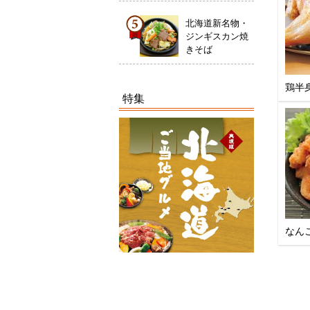
北海道新名物・
ジンギスカン焼
きそば
鶏半
特集
なん