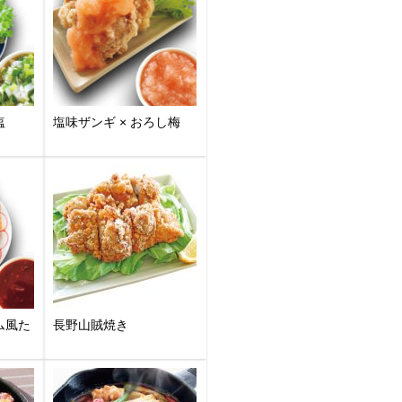
塩
塩味ザンギ × おろし梅
ム風た
長野山賊焼き