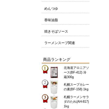
めんつゆ
香味油脂
焼きそばソース
ラーメンスープ関連
商品ランキング
北海道アロニアソ
ース(BF-412) 冷
蔵300g
札幌スープカレー
の素(BF-158) 1kg
札幌ラーメンサラ
ダのたれ(AH-817)
1kg