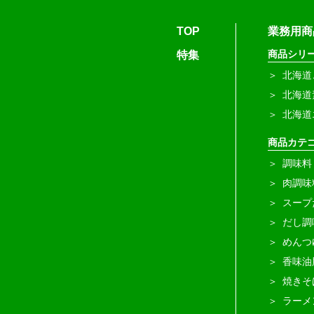
TOP
業務用商
商品シリ
特集
北海道
北海道
北海道
商品カテ
調味料
肉調味
スープ
だし調
めんつ
香味油
焼きそ
ラーメ