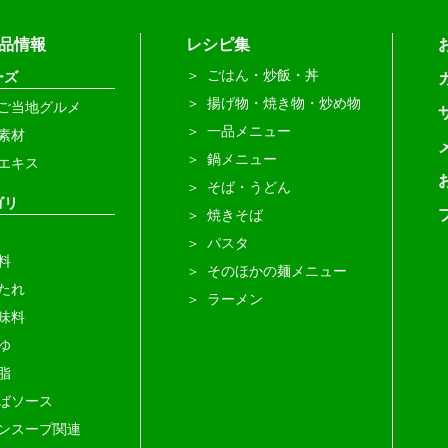
品情報
レシピ集
ごはん・炒飯・丼
ーズ
揚げ物・焼き物・炒め物
ご当地グルメ
一品メニュー
素材
鍋メニュー
エキス
そば・うどん
ゴリ
焼きそば
パスタ
料
そのほかの麺メニュー
たれ
ラーメン
味料
ゆ
脂
ばソース
ンスープ関連