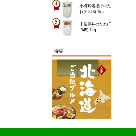
小樽鶏素揚げのた
れ(F-546) 1kg
十勝豚丼のたれ(F
-345) 1kg
特集