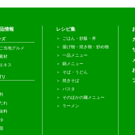
品情報
レシピ集
ごはん・炒飯・丼
ーズ
揚げ物・焼き物・炒め物
ご当地グルメ
一品メニュー
素材
鍋メニュー
エキス
そば・うどん
ゴリ
焼きそば
パスタ
料
そのほかの麺メニュー
たれ
ラーメン
味料
ゆ
脂