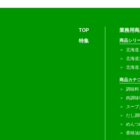
TOP
業務用商
商品シリ
特集
北海道
北海道
北海道
商品カテ
調味料
肉調味
スープ
だし調
めんつ
香味油