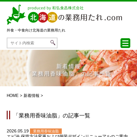
外食・中食向け
北海道の業務用たれ
新着情報
「業務用香味油脂」の記事一覧
HOME
>
新着情報
>
「業務用香味油脂」の記事一覧
2026.05.19
業務用香味油脂
エビ油 保管方法変更および個装デザインリニューアルのご案内