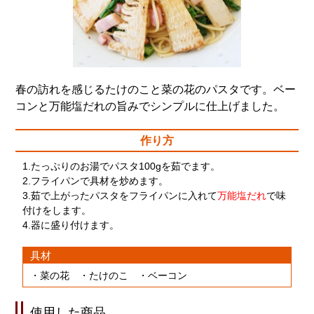
春の訪れを感じるたけのこと菜の花のパスタです。ベー
コンと万能塩だれの旨みでシンプルに仕上げました。
作り方
1.たっぷりのお湯でパスタ100gを茹でます。
2.フライパンで具材を炒めます。
3.茹で上がったパスタをフライパンに入れて
万能塩だれ
で味
付けをします。
4.器に盛り付けます。
具材
・菜の花 ・たけのこ ・ベーコン
使用した商品