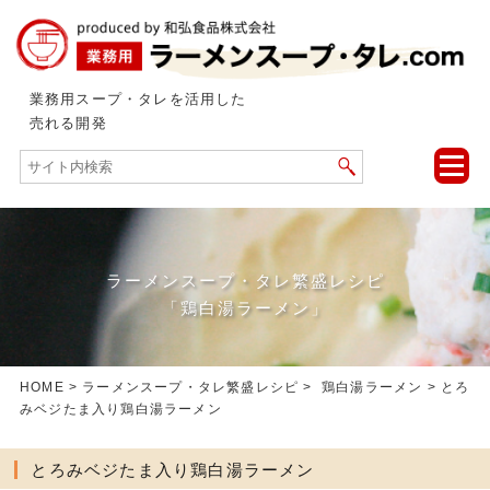
業務用スープ・タレを活用した
売れる開発
toggle
naviga
ラーメンスープ・タレ繁盛レシピ
「鶏白湯ラーメン」
HOME
>
ラーメンスープ・タレ繁盛レシピ
>
鶏白湯ラーメン
> とろ
みベジたま入り鶏白湯ラーメン
とろみベジたま入り鶏白湯ラーメン