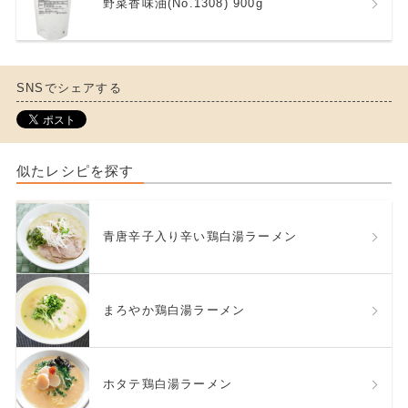
野菜香味油(No.1308) 900g
SNSでシェアする
似たレシピを探す
青唐辛子入り辛い鶏白湯ラーメン
まろやか鶏白湯ラーメン
ホタテ鶏白湯ラーメン