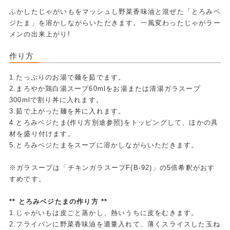
ふかしたじゃがいもをマッシュし野菜香味油と混ぜた「とろみベ
ジたま」を溶かしながらいただきます。一風変わったじゃがラー
メンの出来上がり!
作り方
1.たっぷりのお湯で麺を茹でます。
2.まろやか鶏白湯スープ60mlをお湯または清湯ガラスープ
300mlで割り丼に入れます。
3.茹で上がった麺を丼に入れます。
4.とろみベジたま(作り方別途参照)をトッピングして、ほかの具
材を盛り付けます。
5.とろみベジたまをスープに溶かしながらいただきます。
※ガラスープは「チキンガラスープF(B-92)」の5倍希釈がおす
すめです。
** とろみベジたまの作り方 **
1.じゃがいもは皮ごと蒸かし、熱いうちに皮をむきます。
2.フライパンに野菜香味油を適量入れて、薄くスライスした玉ね