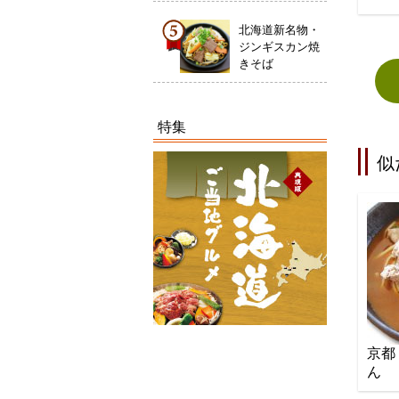
北海道新名物・
ジンギスカン焼
きそば
特集
似
京都
ん