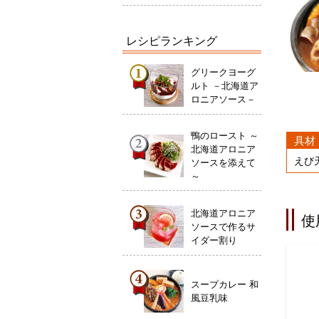
レシピランキング
グリークヨーグ
ルト －北海道ア
ロニアソース－
鴨のロースト ～
具材
北海道アロニア
えび
ソースを添えて
～
北海道アロニア
使
ソースで作るサ
イダー割り
スープカレー 和
風豆乳味