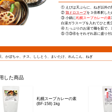
① えびは天ぷらに、ねぎ以外
②
鶏ドロスープ
を３倍希釈した
③ 小鍋に
札幌スープカレーの素
白湯ガラスープを入れてひと煮
④ たっぷりのお湯で麺を茹で、
⑤ ①③④をそれぞれ器に盛り
天、かぼちゃ、ナス、ししとう、まいたけ、れんこん、ねぎ
用した商品
札幌スープカレーの素
(BF-158) 1kg