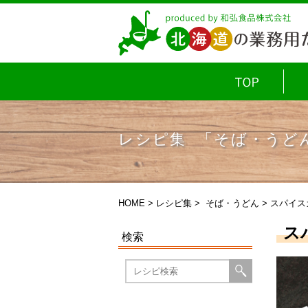
レシピ集 「そば・うど
HOME
>
レシピ集
>
そば・うどん
> スパイ
ス
検索