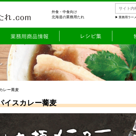
外食・中食向け
北海道の業務用たれ
業務用ラーメ
ん」
スカレー蕎麦
パイスカレー蕎麦