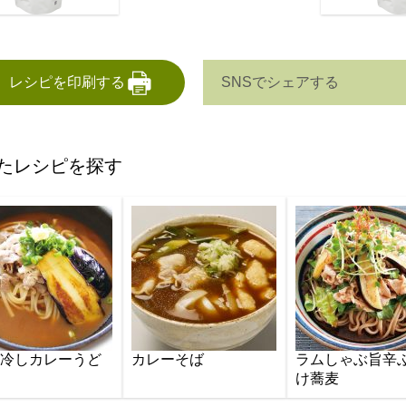
SNSでシェアする
レシピを印刷する
たレシピを探す
 冷しカレーうど
カレーそば
ラムしゃぶ旨辛
け蕎麦