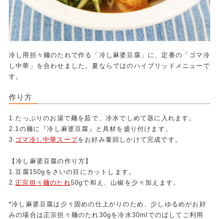
冷し用担々麺のたれで作る「冷し麻婆豆腐」に、定番の「ゴマ冷
し中華」を合わせました。夏ならではのハイブリッドメニューで
す。
作り方
1.たっぷりのお湯で麺を茹で、冷水でしめて器に入れます。
2.1の麺に『冷し麻婆豆腐』と具材を盛り付けます。
3.
ゴマ冷し中華スープ
をお好み量回しかけて完成です。
【冷し麻婆豆腐の作り方】
1.豆腐150gをさいの目にカットします。
2.
正宗担々麺のたれ
50gで和え、山椒を少々加えます。
*冷し麻婆豆腐は少々固めの仕上がりのため、少しゆるめがお好
みの場合は正宗担々麺のたれ30gを冷水30mlでのばしてご利用