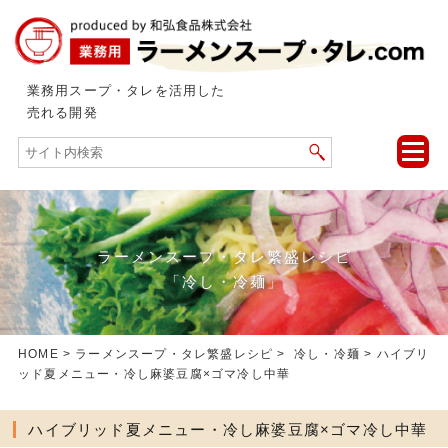
業務用スープ・タレを活用した
売れる開発
toggle
naviga
ラーメンスープ・タレ繁盛レシピ
「冷し・冷麺」
HOME
>
ラーメンスープ・タレ繁盛レシピ
>
冷し・冷麺
> ハイブリ
ッド夏メニュー・冷し麻婆豆腐×ゴマ冷し中華
ハイブリッド夏メニュー・冷し麻婆豆腐×ゴマ冷し中華