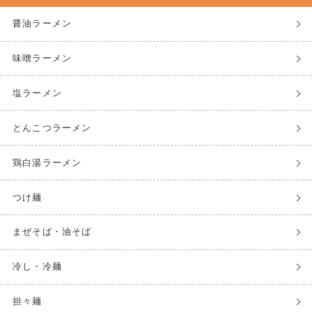
醤油ラーメン
味噌ラーメン
塩ラーメン
とんこつラーメン
鶏白湯ラーメン
つけ麺
まぜそば・油そば
冷し・冷麺
担々麺