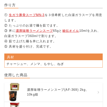
作り方
①
生ガラ豚骨スープMN-3
を３倍希釈した白湯ガラスープを用意
します。
② たっぷりのお湯で麺を茹でます。
③ 丼に
濃厚味噌ラーメンスープ
65gと
秘伝オイル
10mlを入れ、
白湯ガラスープ360mlで割ります。
④ 茹で上げた麺を丼に入れます。
⑤ 具材を盛り付け、完成です。
具材
チャーシュー、メンマ、もやし、ねぎ
使用した商品
濃厚味噌ラーメンスープ(AF-369) 2kg、
10kg箱