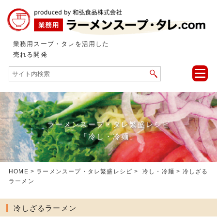
業務用スープ・タレを活用した
売れる開発
toggle
naviga
ラーメンスープ・タレ繁盛レシピ
「冷し・冷麺」
HOME
>
ラーメンスープ・タレ繁盛レシピ
>
冷し・冷麺
> 冷しざる
ラーメン
冷しざるラーメン