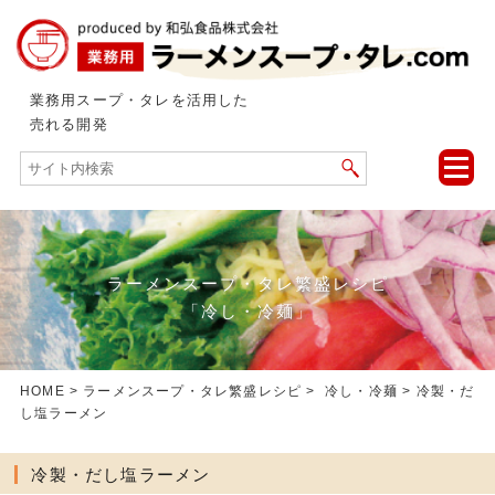
業務用スープ・タレを活用した
売れる開発
toggle
naviga
ラーメンスープ・タレ繁盛レシピ
「冷し・冷麺」
HOME
>
ラーメンスープ・タレ繁盛レシピ
>
冷し・冷麺
> 冷製・だ
し塩ラーメン
冷製・だし塩ラーメン