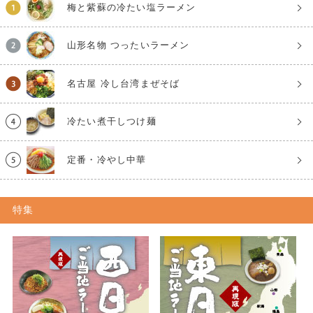
梅と紫蘇の冷たい塩ラーメン
山形名物 つったいラーメン
名古屋 冷し台湾まぜそば
冷たい煮干しつけ麺
定番・冷やし中華
特集