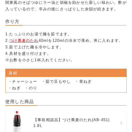
関東風のそばつゆにラー油と胡椒を効かせた新しい味わい。酢が
入っているので、辛みの後にさっぱりした余韻が続きます。
作り方
1.たっぷりのお湯で麺を茹でます。
2.
つけ蕎麦のたれ
40mlを120mlの冷水で薄め、丼に入れます。
3.茹で上げた麺を冷やします。
4.具材を盛り付けます。
※お酢を小さじ1杯入れてください。
具材
・チャーシュー ・茹で豆もやし ・青ねぎ
・ねぎ ・のり
使用した商品
【事前相談品】つけ蕎麦のたれ(AB-451)
1.8L