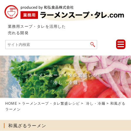
業務用スープ・タレを活用した
売れる開発
toggle
naviga
ラーメンスープ・タレ繁盛レシピ
「冷し・冷麺」
HOME
>
ラーメンスープ・タレ繁盛レシピ
>
冷し・冷麺
> 和風ざる
ラーメン
和風ざるラーメン