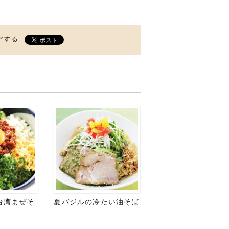
アする
台湾まぜそ
夏バジルの冷たい油そば