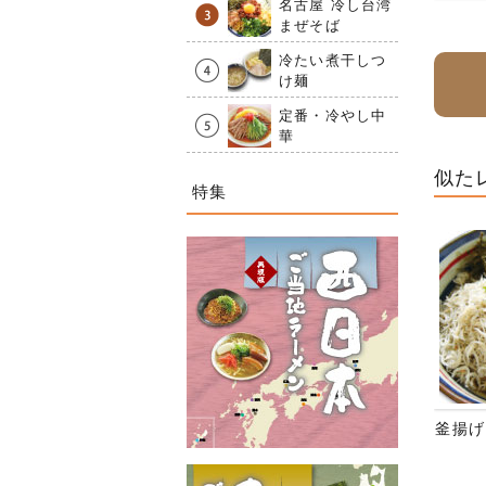
名古屋 冷し台湾
まぜそば
冷たい煮干しつ
け麺
定番・冷やし中
華
似た
特集
釜揚げ