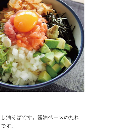
冷し油そばです。醤油ベースのたれ
妙です。