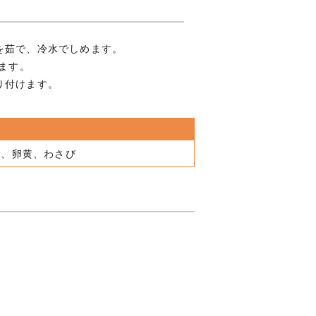
を茹で、冷水でしめます。
えます。
り付けます。
節、卵黄、わさび