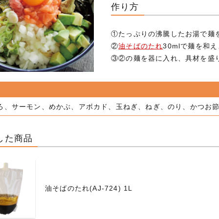
作り方
①たっぷりの沸騰したお湯で麺
②
油そばのたれ
30mlで麺を和
③②の麺を器に入れ、具材を盛
ろ、サーモン、めかぶ、アボカド、玉ねぎ、ねぎ、のり、かつお
した商品
油そばのたれ(AJ-724) 1L