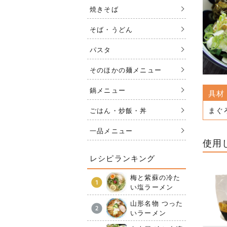
焼きそば
そば・うどん
パスタ
そのほかの麺メニュー
鍋メニュー
具材
まぐ
ごはん・炒飯・丼
一品メニュー
使用
レシピランキング
梅と紫蘇の冷た
い塩ラーメン
山形名物 つった
いラーメン