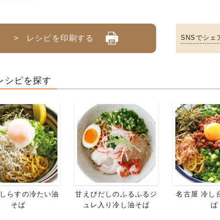
> レシピを印刷する
SNSでシェ
レシピを探す
しらすの冷たい油
甘えびだしのふるふるジ
名古屋 冷し
そば
ュレ入り冷し油そば
ば