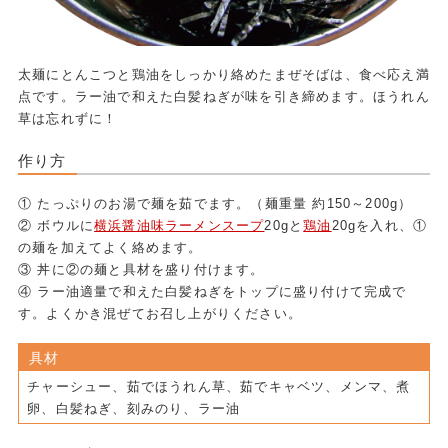
太麺にとんこつと鶏油をしっかり絡めたまぜそばは、食べ応え満
点です。ラー油で和えた白髪ねぎが味を引き締めます。ほうれん
草は忘れずに！
作り方
① たっぷりのお湯で麺を茹でます。（麺重量 約150～200g）
② ボウルに
横浜醤油味ラーメンスープ
20gと
鶏油
20gを入れ、①
の麺を加えてよく絡めます。
③ 丼に②の麺と具材を盛り付けます。
④ ラー油適量で和えた白髪ねぎをトップに盛り付けて完成で
す。よくかき混ぜてお召し上がりください。
具材
チャーシュー、茹でほうれん草、茹でキャベツ、メンマ、煮
卵、白髪ねぎ、刻みのり、ラー油