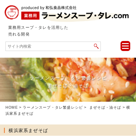
業務用スープ・タレを活用した
売れる開発
toggle
naviga
ラーメンスープ・タレ繁盛レシピ
「まぜそば・油そば」
HOME
>
ラーメンスープ・タレ繁盛レシピ
>
まぜそば・油そば
> 横
浜家系まぜそば
横浜家系まぜそば