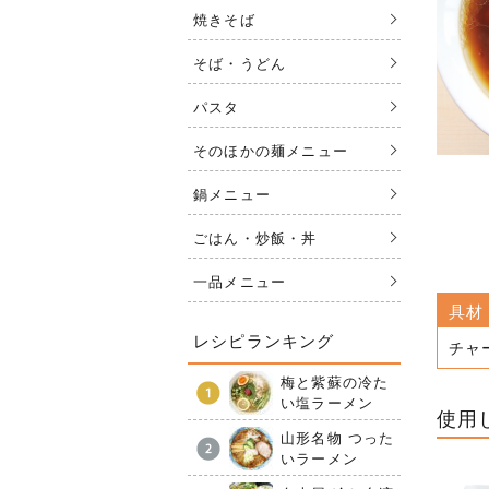
焼きそば
そば・うどん
パスタ
そのほかの麺メニュー
鍋メニュー
ごはん・炒飯・丼
一品メニュー
具材
レシピランキング
チャ
梅と紫蘇の冷た
い塩ラーメン
使用
山形名物 つった
いラーメン