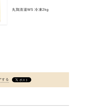
丸鶏清湯WS 冷凍2kg
アする