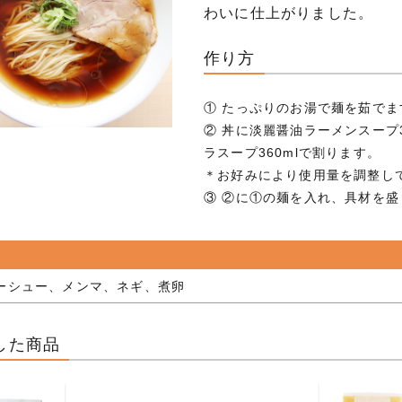
わいに仕上がりました。
作り方
① たっぷりのお湯で麺を茹でま
② 丼に淡麗醤油ラーメンスープ3
ラスープ360mlで割ります。
＊お好みにより使用量を調整し
③ ②に①の麺を入れ、具材を盛
ーシュー、メンマ、ネギ、煮卵
した商品