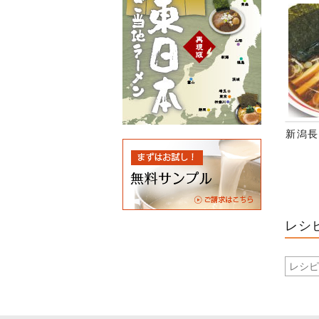
新潟長
レシ