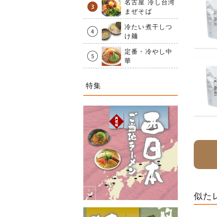
名古屋 冷し台湾
まぜそば
冷たい煮干しつ
け麺
定番・冷やし中
華
特集
似た