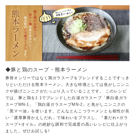
◆豚と鶏のスープ・熊本ラーメン
豚骨オンリーではなく鶏ガラスープをブレンドすることですっき
りといただける熊本ラーメン。大きな特徴としては焦がしニンニ
クや揚げニンニクがたっぷり入っていることです。 このレシピ
では、豚と鶏を1:1でブレンドした白湯ガラスープ「豚白湯ガラ
スープMN-1」「鶏白湯ガラスープMN-2」と焦がしニンニクの
「黒マー油」を使います。どんなとんこつラーメンとも相性が良
い「濃厚豚骨かえしだれ」で味わいをプラスし、『素だれ×ガラ
スープ×オイル』の絶妙な調和で完成度の高いレシピに仕上がり
ました。ぜひお試しを!