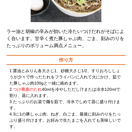
ラー油と胡椒の辛みが効いた冷たいつけだれがそばによ
く合います。甘辛く煮た豚しゃぶ肉、ごま、刻みのりを
たっぷりのボリューム満点メニュー。
作り方
1.醤油とみりん各大さじ1、砂糖大さじ1/2、すりおろししょ
うが少々で作ったたれをフライパンに入れて火にかけ、茹で
た豚しゃぶ肉100gと一緒に絡めます。
2.
つけ蕎麦のたれ
40mlを冷やしただし汁または冷水120mlで
割り、器に入れます。
3.たっぷりのお湯で麺を茹で、冷水でしめて器に盛り付けま
す。
4.3に1の豚しゃぶ肉、ねぎ、白ごま、最後に刻みのりをたっ
ぷり盛り付けます。お好みで生たまごを入れても美味しいで
す。