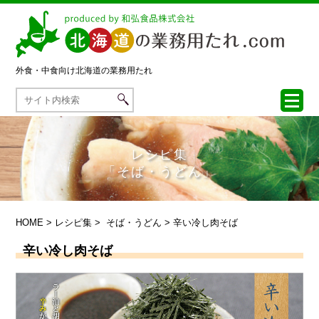
外食・中食向け
北海道の業務用たれ
レシピ集
「そば・うどん」
HOME
>
レシピ集
>
そば・うどん
> 辛い冷し肉そば
辛い冷し肉そば