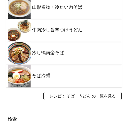
山形名物・冷たい肉そば
牛肉冷し旨辛つけうどん
冷し鴨南蛮そば
そば冷麺
レシピ： そば・うどん の一覧を見る
検索