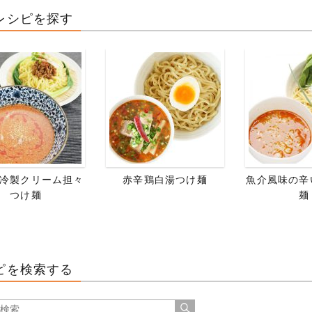
レシピを探す
冷製クリーム担々
赤辛鶏白湯つけ麺
魚介風味の辛
つけ麺
麺
ピを検索する