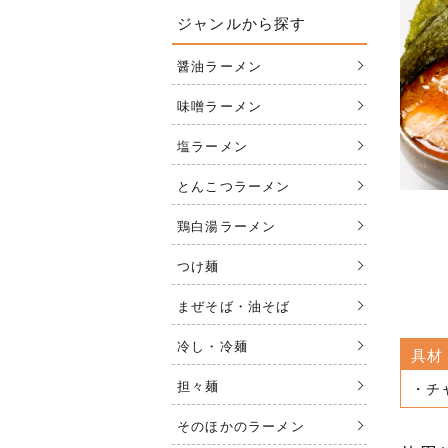
ジャンルから探す
醤油ラーメン
味噌ラーメン
塩ラーメン
とんこつラーメン
鶏白湯ラーメン
つけ麺
まぜそば・油そば
冷し・冷麺
具材
担々麺
・チ
そのほかのラーメン