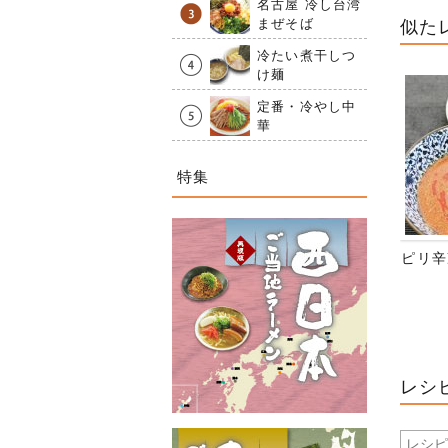
名古屋 冷し台湾
まぜそば
似た
冷たい煮干しつ
け麺
定番・冷やし中
華
特集
ピリ辛
レシ