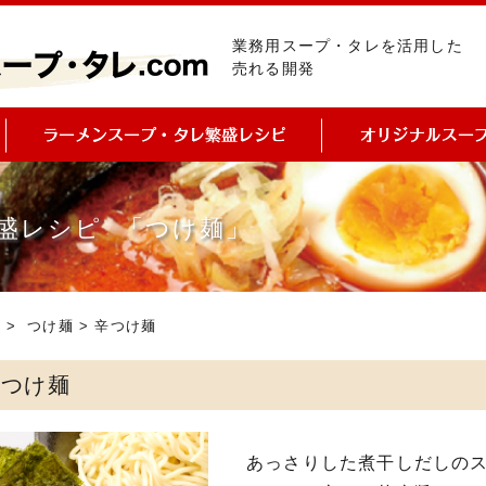
業務用スープ・タレを活用した
売れる開発
盛レシピ 「つけ麺」
ピ
>
つけ麺
> 辛つけ麺
辛つけ麺
あっさりした煮干しだしの