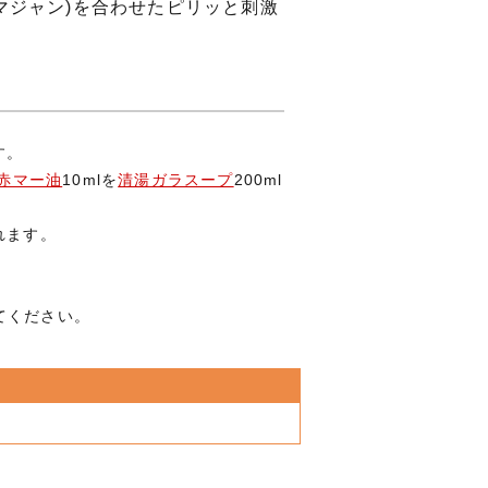
マジャン)を合わせたピリッと刺激
す。
赤マー油
10mlを
清湯ガラスープ
200ml
れます。
てください。