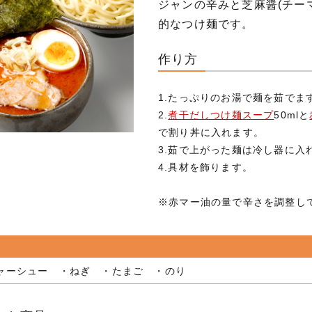
ジャンの辛みと芝麻醤(チー
的なつけ麺です。
作り方
1.たっぷりのお湯で麺を茹でま
2.
煮干だしつけ麺スープ
50mlと
で割り丼に入れます。
3.茹で上がった麺は冷し器に入
4.具材を飾ります。
※赤マー油の量で辛さを調整し
ャーシュー ・ねぎ ・たまご ・のり