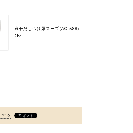
煮干だしつけ麺スープ(AC-588)
2kg
アする