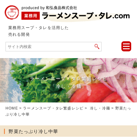
業務用スープ・タレを活用した
売れる開発
toggle
naviga
ラーメンスープ・タレ繁盛レシピ
「冷し・冷麺」
HOME
>
ラーメンスープ・タレ繁盛レシピ
>
冷し・冷麺
> 野菜たっ
ぷり冷し中華
野菜たっぷり冷し中華