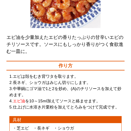
エビ油を少量加えたエビの香りたっぷりの甘辛いエビの
チリソースです。ソースにもしっかり香りがつく食欲進
む一皿に。
作り方
1.エビは殻をむき背ワタを取ります。
2.長ネギ、ショウガはみじん切りにします。
3.中華鍋にゴマ油で1と2を炒め、(A)のチリソースを加えて炒
めます。
4.
エビ油
を10～15ml加えてソースと絡ませます。
5.仕上げに水溶き片栗粉を加えてとろみをつけて完成です。
具材
・芝エビ ・長ネギ ・ショウガ