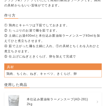
グツグツ&アツアツでいただく高知の鍋焼きラーメンです。鶏肉
の具材からもいい旨味がでてきます。
作り方
① 鶏肉とキャベツは下茹でしておきます。
② たっぷりのお湯で麺を茹でます。
③ 土鍋にお湯400mlと本仕込み醤油味ラーメンスープ40mlを加
えてひと煮立ちさせます。
④ 茹で上がった麺を土鍋に入れ、①の具材とちくわを入れひと
煮立ちさせます。
⑤ 仕上げにねぎときくらげ、卵を加えて完成で
具材
鶏肉、ちくわ、ねぎ、キャベツ、きくらげ、卵
使用した商品
本仕込み醤油味ラーメンスープ(AD-281)
2kg