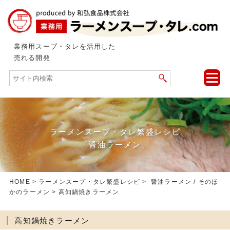
業務用スープ・タレを活用した
売れる開発
toggle
naviga
ラーメンスープ・タレ繁盛レシピ
「醤油ラーメン」
HOME
>
ラーメンスープ・タレ繁盛レシピ
>
醤油ラーメン
/
そのほ
かのラーメン
> 高知鍋焼きラーメン
高知鍋焼きラーメン