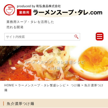
業務用スープ・タレを活用した
売れる開発
toggle
naviga
ラーメンスープ・タレ繁盛レシピ
「つけ麺」
HOME
>
ラーメンスープ・タレ繁盛レシピ
>
つけ麺
> 魚介濃厚つけ
麺
魚介濃厚つけ麺