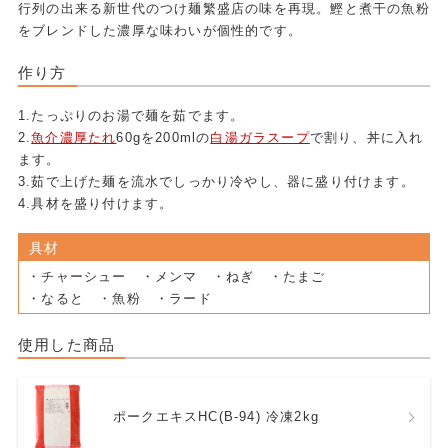
行列の出来る新世代のつけ麺繁盛店の味を再現。鰹と煮干の魚粉
をブレンドした濃厚な味わいが個性的です。
作り方
1.たっぷりのお湯で麺を茹でます。
2.
魚介濃厚たれ
60gを200mlの
白湯ガラスープ
で割り、丼に入れ
ます。
3.茹で上げた麺を流水でしっかり冷やし、器に盛り付けます。
4.具材を盛り付けます。
具材
・チャーシュー ・メンマ ・ねぎ ・たまご
・なると ・魚粉 ・ラード
使用した商品
ポークエキスHC(B-94) 冷凍2kg