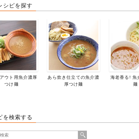
レシピを探す
アウト用魚介濃厚
あら炊き仕立ての魚介濃
海老香る! 
つけ麺
厚つけ麺
麺
ピを検索する