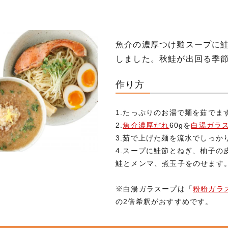
魚介の濃厚つけ麺スープに
しました。秋鮭が出回る季
作り方
1.たっぷりのお湯で麺を茹でま
2.
魚介濃厚だれ
60gを
白湯ガラ
3.茹で上げた麺を流水でしっか
4.スープに鮭節とねぎ、柚子の
鮭とメンマ、煮玉子をのせます
※白湯ガラスープは「
粉粉ガラ
の2倍希釈がおすすめです。