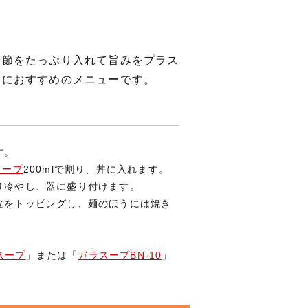
鮭節をたっぷり入れて旨みをプラス
節におすすめのメニューです。
す。
スープ
200mlで割り、丼に入れます。
り冷やし、器に盛り付けます。
皮をトッピングし、麺のほうには焼き
。
スープ
」または「
ガラスープBN-10
」