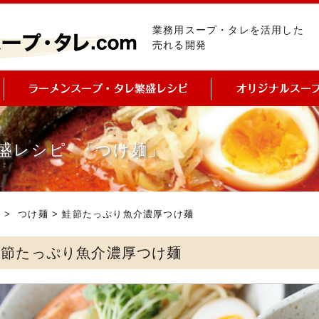
業務用スープ・タレを活用した
売れる開発
盛レシピ 「つけ麺」
ピ
>
つけ麺
> 鮭節たっぷり魚介濃厚つけ麺
鮭節たっぷり魚介濃厚つけ麺