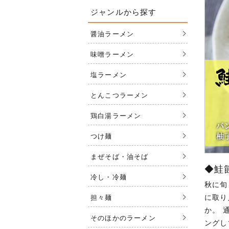
ジャンルから探す
醤油ラーメン
味噌ラーメン
塩ラーメン
とんこつラーメン
鶏白湯ラーメン
つけ麺
まぜそば・油そば
◆鮭
冷し・冷麺
秋に旬
に取り
担々麺
か。 
そのほかのラーメン
ングし