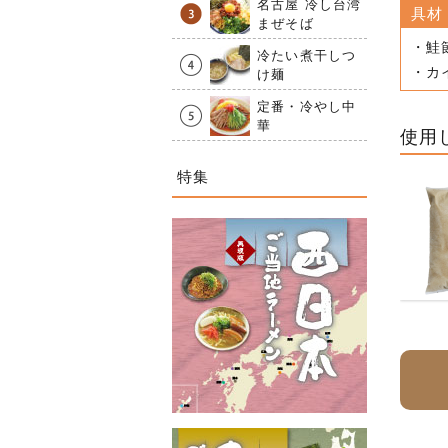
名古屋 冷し台湾
具材
まぜそば
・鮭
冷たい煮干しつ
・カ
け麺
定番・冷やし中
華
使用
特集