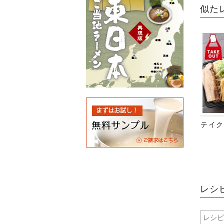
似た
テイク
レシ