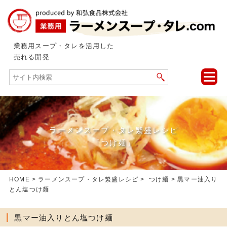
業務用スープ・タレを活用した
売れる開発
toggle
naviga
ラーメンスープ・タレ繁盛レシピ
「つけ麺」
HOME
>
ラーメンスープ・タレ繁盛レシピ
>
つけ麺
> 黒マー油入り
とん塩つけ麺
黒マー油入りとん塩つけ麺