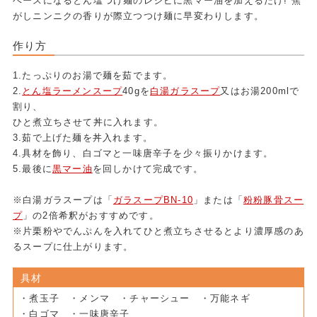
ベースになるとん塩つけ麺のレシピに黒マー油を加えるだけ! 焦
がしニンニクの香りが際立つつけ麺に早変わりします。
作り方
1.たっぷりのお湯で麺を茹でます。
2.
とん塩ラーメンスープ
40gを
白湯ガラスープ
又はお湯200mlで
割り、
ひと煮立ちさせて丼に入れます。
3.茹で上げた麺を丼入れます。
4.具材を飾り、白ゴマと一味唐辛子を少々振りかけます。
5.最後に
黒マー油
を回しかけて完成です。
※白湯ガラスープは「
ガラスープBN-10
」または「
粉粉豚骨スー
プ
」の2倍希釈がおすすめです。
※片栗粉やでんぷんを入れてひと煮立ちさせるとより濃厚感のあ
るスープに仕上がります。
具材
・煮玉子 ・メンマ ・チャーシュー ・万能ネギ
・白ゴマ ・一味唐辛子