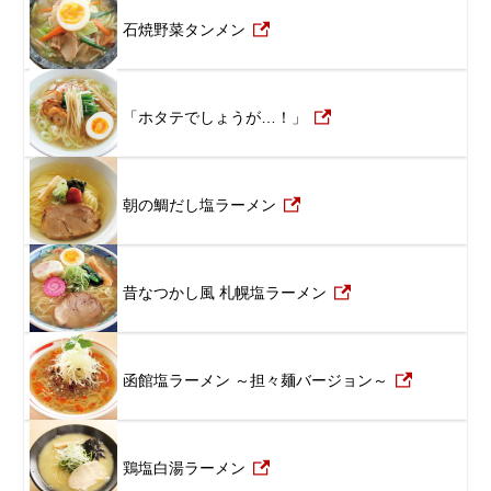
石焼野菜タンメン
「ホタテでしょうが…！」
朝の鯛だし塩ラーメン
昔なつかし風 札幌塩ラーメン
函館塩ラーメン ～担々麺バージョン～
鶏塩白湯ラーメン