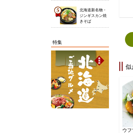
北海道新名物・
ジンギスカン焼
きそば
特集
似
ウフ