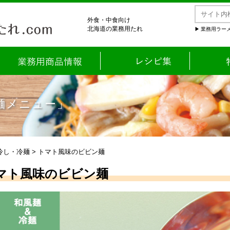
外食・中食向け
北海道の業務用たれ
業務用ラーメ
麺メニュー」
冷し・冷麺
> トマト風味のビビン麺
マト風味のビビン麺