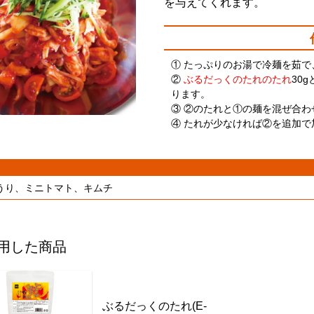
を与えてくれます。
① たっぷりのお湯で冷麺を茹で
②
ぶるだっくのたれのたれ
30
ります。
③ ②のたれと①の麺を混ぜ合
④ たれが少なければ②を追加
うり、ミニトマト、キムチ
用した商品
ぶるだっくのたれ(E-