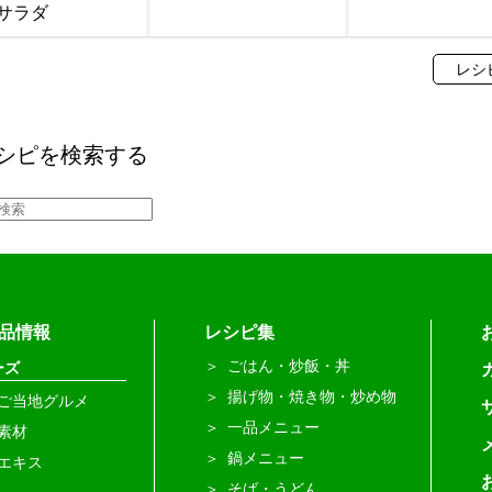
サラダ
レシ
シピを検索する
品情報
レシピ集
ごはん・炒飯・丼
ーズ
揚げ物・焼き物・炒め物
ご当地グルメ
一品メニュー
素材
鍋メニュー
エキス
そば・うどん