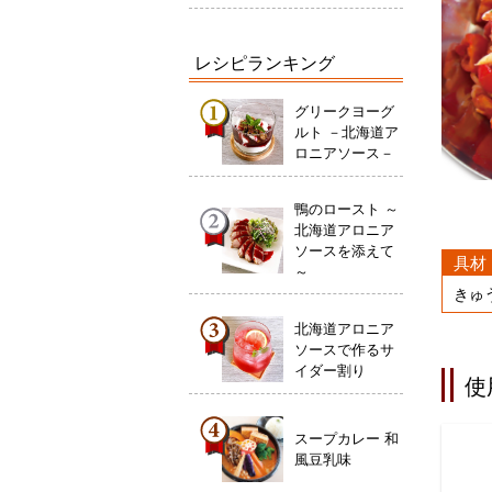
レシピランキング
グリークヨーグ
ルト －北海道ア
ロニアソース－
鴨のロースト ～
北海道アロニア
ソースを添えて
具材
～
きゅ
北海道アロニア
ソースで作るサ
イダー割り
使
スープカレー 和
風豆乳味