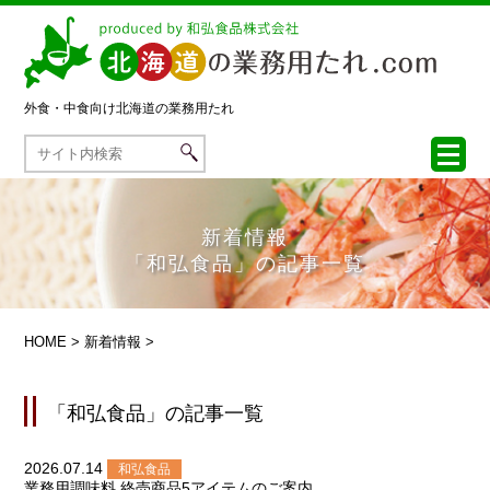
外食・中食向け
北海道の業務用たれ
新着情報
「和弘食品」の記事一覧
HOME
>
新着情報
>
「和弘食品」の記事一覧
2026.07.14
和弘食品
業務用調味料 終売商品5アイテムのご案内