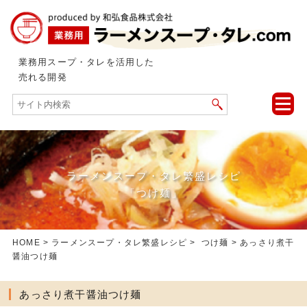
業務用スープ・タレを活用した
売れる開発
toggle
naviga
ラーメンスープ・タレ繁盛レシピ
「つけ麺」
HOME
>
ラーメンスープ・タレ繁盛レシピ
>
つけ麺
> あっさり煮干
醤油つけ麺
あっさり煮干醤油つけ麺