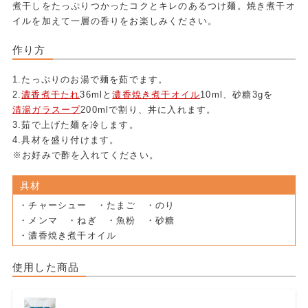
煮干しをたっぷりつかったコクとキレのあるつけ麺。焼き煮干オ
イルを加えて一層の香りをお楽しみください。
作り方
1.たっぷりのお湯で麺を茹でます。
2.
濃香煮干たれ
36mlと
濃香焼き煮干オイル
10ml、砂糖3gを
清湯ガラスープ
200mlで割り、丼に入れます。
3.茹で上げた麺を冷します。
4.具材を盛り付けます。
※お好みで酢を入れてください。
具材
・チャーシュー ・たまご ・のり
・メンマ ・ねぎ ・魚粉 ・砂糖
・濃香焼き煮干オイル
使用した商品