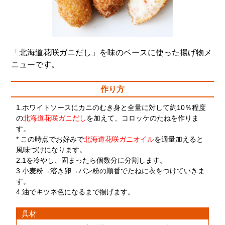
「北海道花咲ガニだし」を味のベースに使った揚げ物メ
ニューです。
作り方
1.ホワイトソースにカニのむき身と全量に対して約10％程度
の
北海道花咲ガニだし
を加えて、コロッケのたねを作りま
す。
* この時点でお好みで
北海道花咲ガニオイル
を適量加えると
風味づけになります。
2.1を冷やし、固まったら個数分に分割します。
3.小麦粉→溶き卵→パン粉の順番でたねに衣をつけていきま
す。
4.油でキツネ色になるまで揚げます。
具材