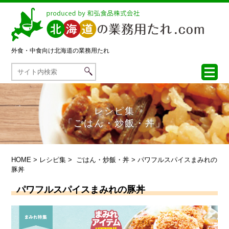
外食・中食向け
北海道の業務用たれ
レシピ集
「ごはん・炒飯・丼」
HOME
>
レシピ集
>
ごはん・炒飯・丼
> パワフルスパイスまみれの
豚丼
パワフルスパイスまみれの豚丼