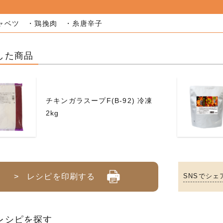
ャベツ ・鶏挽肉 ・糸唐辛子
した商品
チキンガラスープF(B-92) 冷凍
2kg
> レシピを印刷する
SNSでシェ
レシピを探す