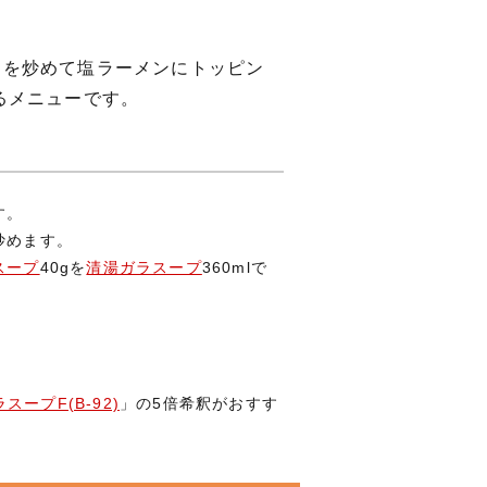
肉を炒めて塩ラーメンにトッピン
るメニューです。
す。
炒めます。
スープ
40gを
清湯ガラスープ
360mlで
。
スープF(B-92)
」の5倍希釈がおすす