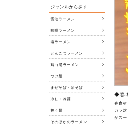
ジャンルから探す
醤油ラーメン
味噌ラーメン
塩ラーメン
とんこつラーメン
鶏白湯ラーメン
つけ麺
まぜそば・油そば
◆春
冷し・冷麺
春食材
ガラ炊
担々麺
がスー
そのほかのラーメン