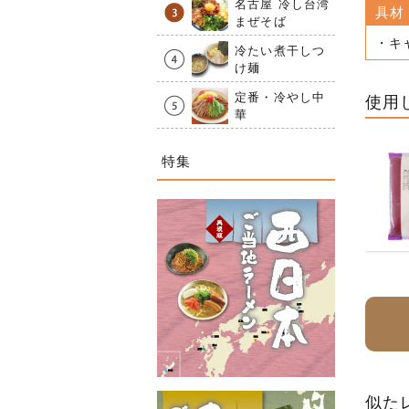
名古屋 冷し台湾
具材
まぜそば
・キ
冷たい煮干しつ
け麺
定番・冷やし中
使用
華
特集
似た