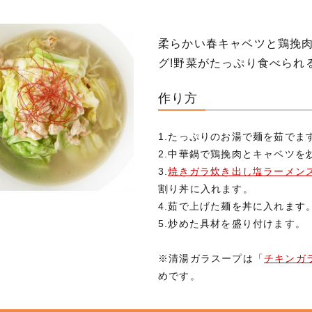
柔らかい春キャベツと鶏挽
グ!野菜がたっぷり食べられ
作り方
1.たっぷりのお湯で麺を茹でま
2.中華鍋で鶏挽肉とキャベツを
3.
焼きガラ炊き出し塩ラーメン
割り丼に入れます。
4.茹で上げた麺を丼に入れます
5.炒めた具材を盛り付けます。
※清湯ガラスープは「
チキンガラ
めです。