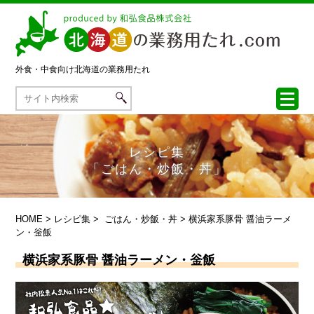
外食・中食向け
北海道の業務用たれ
レシピ集
「ごはん・炒飯・丼」
HOME
>
レシピ集
>
ごはん・炒飯・丼
> 横浜家系豚骨 醤油ラーメ
ン・釡飯
横浜家系豚骨 醤油ラーメン・釡飯