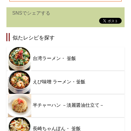
SNSでシェアする
似たレシピを探す
台湾ラーメン・ 釡飯
えび味噌 ラーメン・釡飯
半チャーハン －淡麗醤油仕立て－
長崎ちゃんぽん・ 釡飯