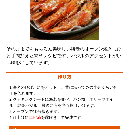
そのままでももちろん美味しい海老のオーブン焼きにひ
と手間加えた簡単レシピです。バジルのアクセントがい
い味を出しています。
作り方
1.海老のひげ、足をカットし、背に沿って身の半分くらい包
丁を入れます。
2.クッキングシートに海老を並べ、パン粉、オリーブオイ
ル、乾燥バジル、最後に塩を少々振りかけます。
3.オーブンで10分焼きます。
4.仕上げに
エビ油
を霧吹きして完成です。