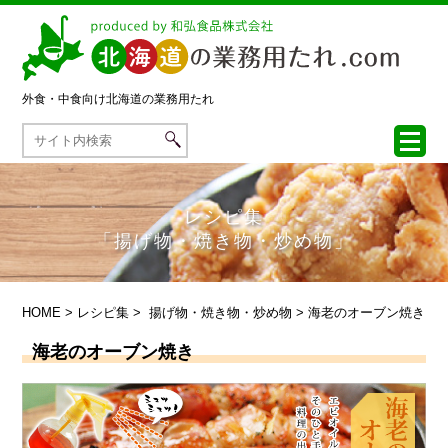
外食・中食向け
北海道の業務用たれ
レシピ集
「揚げ物・焼き物・炒め物」
HOME
>
レシピ集
>
揚げ物・焼き物・炒め物
> 海老のオーブン焼き
海老のオーブン焼き