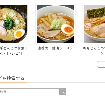
系とんこつ醤油ラ
濃香煮干醤油ラーメン
魚介とんこつ
メン [レシピ1]
ン
ピを検索する