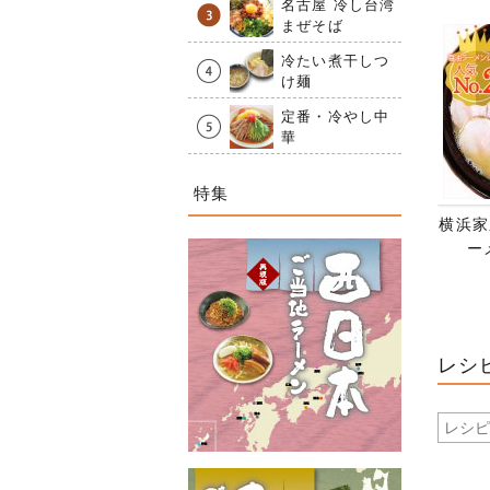
名古屋 冷し台湾
まぜそば
冷たい煮干しつ
け麺
定番・冷やし中
華
特集
横浜家
ー
レシ