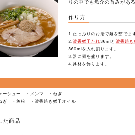
りの中でも魚介の旨みがあ
作り方
1.たっぷりのお湯で麺を茹でま
2.
濃香煮干たれ
36mlと
濃香焼き
360mlを入れ割ります。
3.器に麺を盛ります。
4.具材を飾ります。
ャーシュー ・メンマ ・ねぎ
ねぎ ・魚粉 ・濃香焼き煮干オイル
した商品