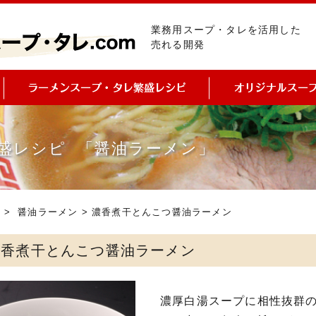
業務用スープ・タレを活用した
売れる開発
盛レシピ 「醤油ラーメン」
ピ
>
醤油ラーメン
> 濃香煮干とんこつ醤油ラーメン
濃香煮干とんこつ醤油ラーメン
濃厚白湯スープに相性抜群