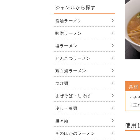
ジャンルから探す
醤油ラーメン
味噌ラーメン
塩ラーメン
とんこつラーメン
鶏白湯ラーメン
つけ麺
具材
まぜそば・油そば
・チ
・玉
冷し・冷麺
担々麺
使用
そのほかのラーメン