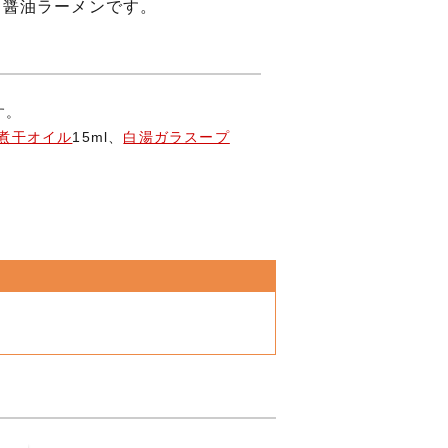
る醤油ラーメンです。
す。
煮干オイル
15ml、
白湯ガラスープ