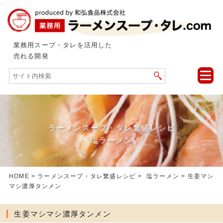
業務用スープ・タレを活用した
売れる開発
toggle
naviga
ラーメンスープ・タレ繁盛レシピ
「塩ラーメン」
HOME
>
ラーメンスープ・タレ繁盛レシピ
>
塩ラーメン
> 生姜マシ
マシ濃厚タンメン
生姜マシマシ濃厚タンメン