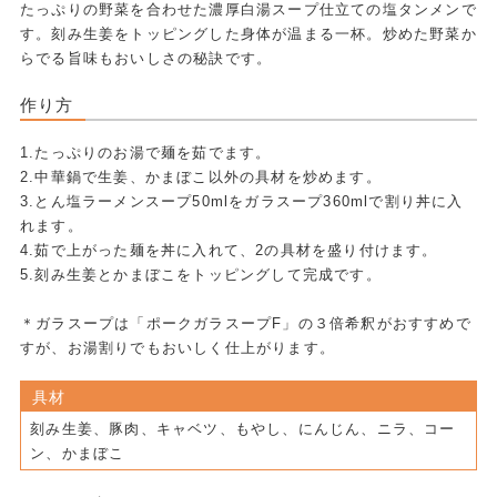
たっぷりの野菜を合わせた濃厚白湯スープ仕立ての塩タンメンで
す。刻み生姜をトッピングした身体が温まる一杯。炒めた野菜か
らでる旨味もおいしさの秘訣です。
作り方
1.たっぷりのお湯で麺を茹でます。
2.中華鍋で生姜、かまぼこ以外の具材を炒めます。
3.とん塩ラーメンスープ50mlをガラスープ360mlで割り丼に入
れます。
4.茹で上がった麺を丼に入れて、2の具材を盛り付けます。
5.刻み生姜とかまぼこをトッピングして完成です。
＊ガラスープは「ポークガラスープF」の３倍希釈がおすすめで
すが、お湯割りでもおいしく仕上がります。
具材
刻み生姜、豚肉、キャベツ、もやし、にんじん、ニラ、コー
ン、かまぼこ