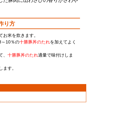
した豚肉に山わさびの香りがさわや
作り方
てお米を炊きます。
～10％の
十勝豚丼のたれ
を加えてよく
て、
十勝豚丼のたれ
適量で味付けしま
します。