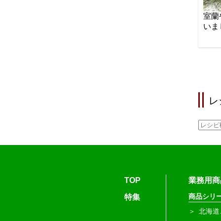
室蘭
いま
レ
TOP
業務用商
商品シリ
特集
北海道