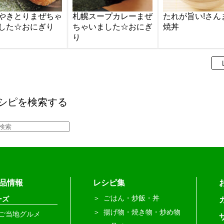
やきとりまぜちゃ
札幌スープカレーまぜ
たれが旨い!さん
した☆おにぎり
ちゃいました☆おにぎ
焼丼
り
シピを検索する
品情報
レシピ集
ごはん・炒飯・丼
ーズ
揚げ物・焼き物・炒め物
ご当地グルメ