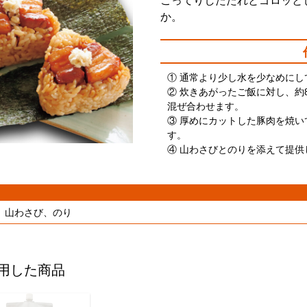
こってりしたたれとゴロッと
か。
① 通常より少し水を少なめにし
② 炊きあがったご飯に対し、約8
混ぜ合わせます。
③ 厚めにカットした豚肉を焼い
す。
④ 山わさびとのりを添えて提供
、山わさび、のり
用した商品