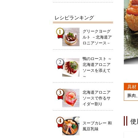
レシピランキング
グリークヨーグ
ルト －北海道ア
ロニアソース－
鴨のロースト ～
北海道アロニア
ソースを添えて
～
具材
北海道アロニア
豚肉
ソースで作るサ
イダー割り
使
スープカレー 和
風豆乳味