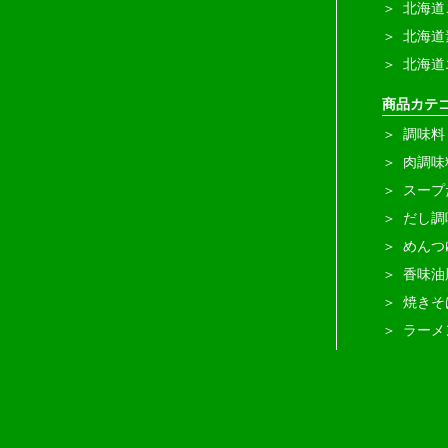
北海道
北海道
北海道
商品カテ
調味料
肉調味
スープ
だし調
めんつ
香味油
焼きそ
ラーメ