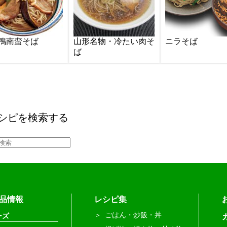
鴨南蛮そば
山形名物・冷たい肉そ
ニラそば
ば
シピを検索する
品情報
レシピ集
ごはん・炒飯・丼
ーズ