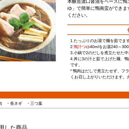
本醸造濃口醤油をベースに鴨
ゆ」で簡単に鴨南蛮ができま
ください。
1.たっぷりのお湯で麺を茹でま
2.
鴨汁つゆ
40mlをお湯240～3
3.小鍋で2のだしを煮立たせた
4.丼に3の汁と茹で上げた麺、
です。
* 鴨肉はだしで煮立たせず、フ
くお召し上がりいただけます。
肉 ・長ネギ ・三つ葉
用した商品