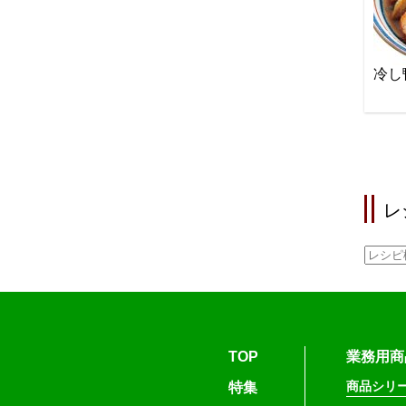
冷し
レ
TOP
業務用商
商品シリ
特集