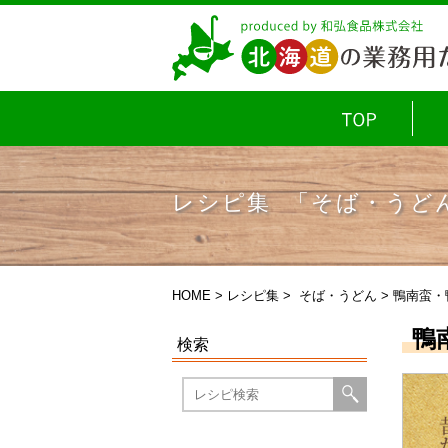
レシピ集 「そば・うど
HOME
>
レシピ集
>
そば・うどん
> 鴨南蛮
鴨
検索