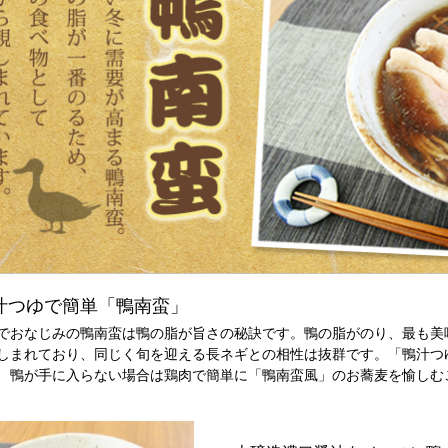
汁つゆで簡単「鴨南蛮」
でおなじみの鴨南蛮は鴨の脂が旨さの秘訣です。鴨の脂がのり、最も美
しまれており、同じく旬を迎える長ネギとの相性は抜群です。「鴨汁つ
、鴨が手に入らない場合は鶏肉で簡単に「鴨南蛮風」のお蕎麦を愉しむ