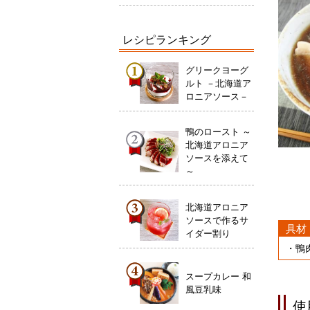
レシピランキング
グリークヨーグ
ルト －北海道ア
ロニアソース－
鴨のロースト ～
北海道アロニア
ソースを添えて
～
北海道アロニア
ソースで作るサ
具材
イダー割り
・鴨
スープカレー 和
風豆乳味
使