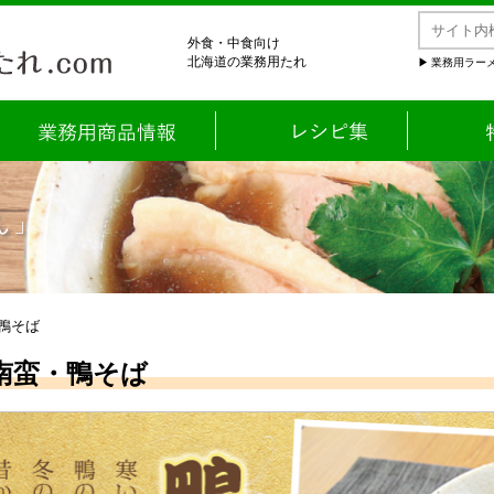
外食・中食向け
北海道の業務用たれ
業務用ラーメ
ん」
・鴨そば
南蛮・鴨そば