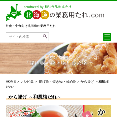
外食・中食向け
北海道の業務用たれ
レシピ集
「揚げ物・焼き物・炒め物」
HOME
>
レシピ集
>
揚げ物・焼き物・炒め物
> から揚げ ～和風梅
だれ～
から揚げ ～和風梅だれ～