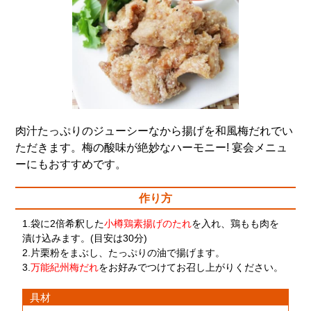
肉汁たっぷりのジューシーなから揚げを和風梅だれでい
ただきます。梅の酸味が絶妙なハーモニー! 宴会メニュ
ーにもおすすめです。
作り方
1.袋に2倍希釈した
小樽鶏素揚げのたれ
を入れ、鶏もも肉を
漬け込みます。(目安は30分)
2.片栗粉をまぶし、たっぷりの油で揚げます。
3.
万能紀州梅だれ
をお好みでつけてお召し上がりください。
具材