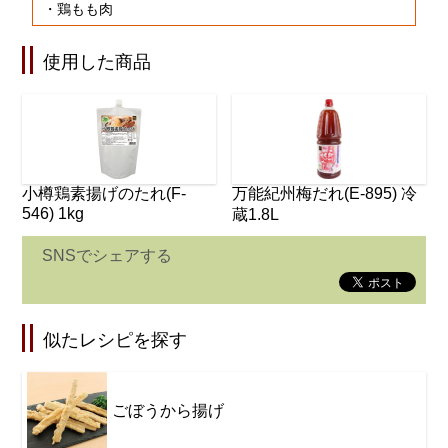
・鶏もも肉
使用した商品
小樽鶏素揚げのたれ(F-
万能紀州梅だれ(E-895) 冷
546) 1kg
蔵1.8L
SNSでシェアする
似たレシピを探す
ごぼうから揚げ