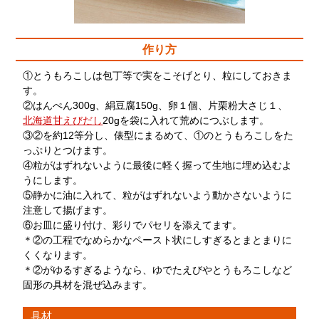
作り方
①とうもろこしは包丁等で実をこそげとり、粒にしておきま
す。
②はんぺん300g、絹豆腐150g、卵１個、片栗粉大さじ１、
北海道甘えびだし
20gを袋に入れて荒めにつぶします。
③②を約12等分し、俵型にまるめて、①のとうもろこしをた
っぷりとつけます。
④粒がはずれないように最後に軽く握って生地に埋め込むよ
うにします。
⑤静かに油に入れて、粒がはずれないよう動かさないように
注意して揚げます。
⑥お皿に盛り付け、彩りでパセリを添えてます。
＊②の工程でなめらかなペースト状にしすぎるとまとまりに
くくなります。
＊②がゆるすぎるようなら、ゆでたえびやとうもろこしなど
固形の具材を混ぜ込みます。
具材