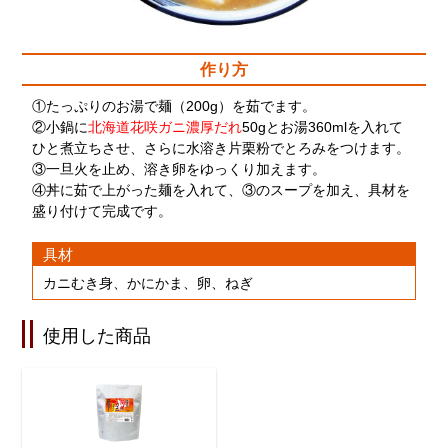
作り方
①たっぷりのお湯で麺（200g）を茹でます。
②小鍋に
北海道花咲ガニ濃厚だれ
50gとお湯360mlを入れて
ひと煮立ちさせ、さらに水溶き片栗粉でとろみをつけます。
③一旦火を止め、溶き卵をゆっくり加えます。
④丼に茹で上がった麺を入れて、③のスープを加え、具材を
盛り付けて完成です。
具材
カニむき身、かにかま、卵、ねぎ
使用した商品