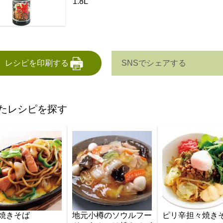
1.8L
SNSでシェアする
レシピを印刷する
たレシピを探す
焼きそば
地元小樽のソウルフー
ピリ辛担々焼き