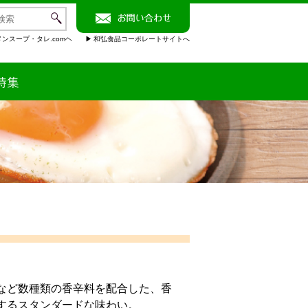
ンスープ・タレ.comヘ
和弘食品コーポレートサイトへ
など数種類の香辛料を配合した、香
するスタンダードな味わい。