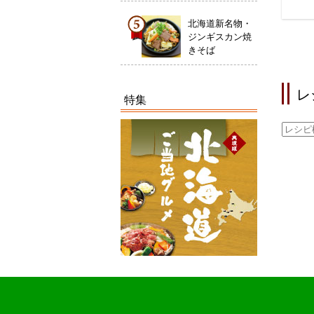
北海道新名物・
ジンギスカン焼
きそば
レ
特集