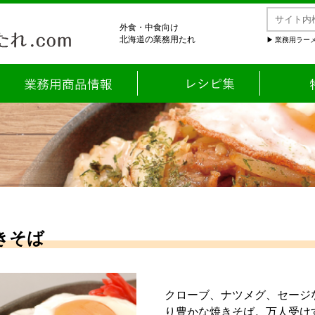
外食・中食向け
北海道の業務用たれ
業務用ラーメ
きそば
クローブ、ナツメグ、セージ
り豊かな焼きそば。万人受け