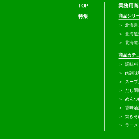
TOP
業務用商
商品シリ
特集
北海道
北海道
北海道
商品カテ
調味料
肉調味
スープ
だし調
めんつ
香味油
焼きそ
ラーメ