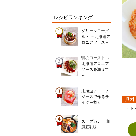
レシピランキング
グリークヨーグ
ルト －北海道ア
ロニアソース－
鴨のロースト ～
北海道アロニア
ソースを添えて
～
北海道アロニア
ソースで作るサ
具材
イダー割り
・ト
スープカレー 和
風豆乳味