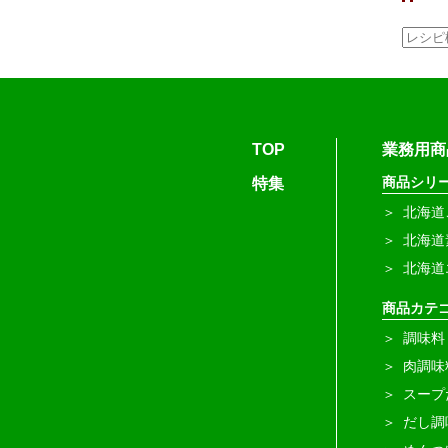
TOP
業務用商
商品シリ
特集
北海道
北海道
北海道
商品カテ
調味料
肉調味
スープ
だし調