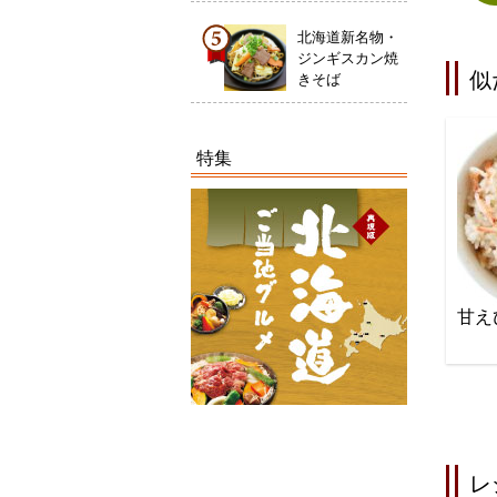
北海道新名物・
ジンギスカン焼
似
きそば
特集
甘え
レ