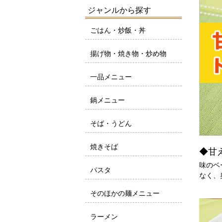
ジャンルから探す
ごはん・炒飯・丼
揚げ物・焼き物・炒め物
一品メニュー
鍋メニュー
そば・うどん
焼きそば
◆甘
味のベ
パスタ
なく、
そのほかの麺メニュー
ラーメン