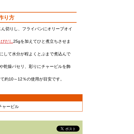
作り方
みじん切りし、フライパンにオリーブオイ
えびだし
25gを加えてひと煮立ちさせま
火にして水分が程よくとぶまで煮込んで
びや乾燥パセリ、彩りにチャービルを飾
て約10～12％の使用が目安です。
チャービル