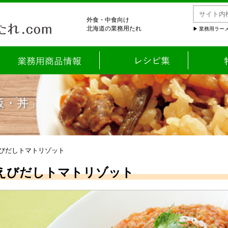
外食・中食向け
北海道の業務用たれ
業務用ラーメ
飯・丼」
えびだしトマトリゾット
えびだしトマトリゾット