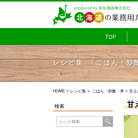
レシピ集 「ごはん・炒
HOME
>
レシピ集
>
ごはん・炒飯・丼
> 甘
甘
検索