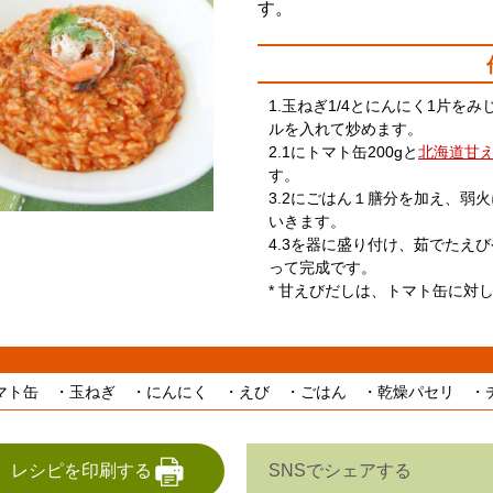
す。
1.玉ねぎ1/4とにんにく1片を
ルを入れて炒めます。
2.1にトマト缶200gと
北海道甘
す。
3.2にごはん１膳分を加え、弱
いきます。
4.3を器に盛り付け、茹でたえ
って完成です。
* 甘えびだしは、トマト缶に対し
マト缶 ・玉ねぎ ・にんにく ・えび ・ごはん ・乾燥パセリ ・
SNSでシェアする
レシピを印刷する