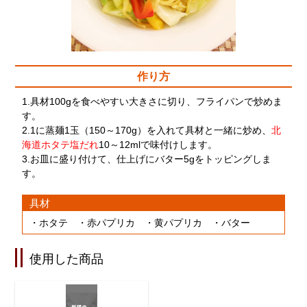
作り方
1.具材100gを食べやすい大きさに切り、フライパンで炒めま
す。
2.1に蒸麺1玉（150～170g）を入れて具材と一緒に炒め、
北
海道ホタテ塩だれ
10～12mlで味付けします。
3.お皿に盛り付けて、仕上げにバター5gをトッピングしま
す。
具材
・ホタテ ・赤パプリカ ・黄パプリカ ・バター
使用した商品