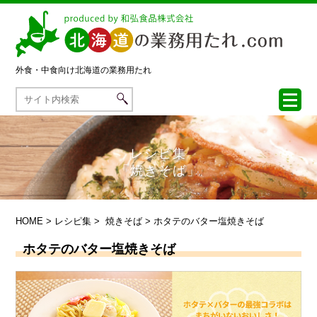
外食・中食向け
北海道の業務用たれ
レシピ集
「焼きそば」
HOME
>
レシピ集
>
焼きそば
> ホタテのバター塩焼きそば
ホタテのバター塩焼きそば