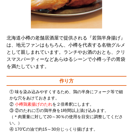
北海道小樽の老舗居酒屋で提供される『若鶏半身揚げ』
は、地元ファンはもちろん、小樽を代表する名物グルメ
として親しまれています。ランチやお酒のおとも、クリ
スマスパーティーなどあらゆるシーンで小樽っ子の胃袋
を満たしています。
作り方
① 味を染み込みやすくするため、鶏の半身にフォーク等で細
かな穴をあけておきます。
②
小樽鶏素揚げのたれ
を２倍希釈にします。
③ ②のたれに①の鶏半身を1時間以上漬け込みます。
（＊肉重量に対して20～30％の使用を目安に調整してくださ
い。）
④ 170℃の油で約15～30分じっくり揚げます。