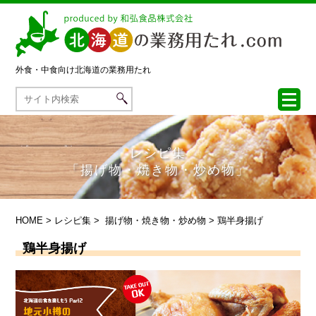
外食・中食向け
北海道の業務用たれ
レシピ集
「揚げ物・焼き物・炒め物」
HOME
>
レシピ集
>
揚げ物・焼き物・炒め物
> 鶏半身揚げ
鶏半身揚げ